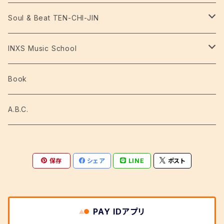
JU's
音楽
Soul & Beat TEN-CHI-JIN
A.B.C.
映像
CD・DVD
INXS Music School
ミュージックビデオ
タイムレスチューンズ
画像
TEN-CHI-JIN グッズ
レッスン受講料
Book
映像
A.B.C.
保存
シェア
LINE
ポスト
PAY IDアプリ