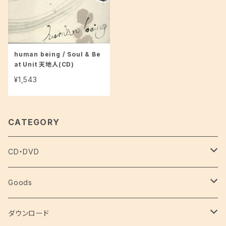
human being / Soul & Be
at Unit 天地人(CD)
¥1,543
CATEGORY
CD・DVD
Soul & Beat TEN-CHI-JIN
Goods
J-tone
Soul & Beat TEN-CHI-JIN
ダウンロード